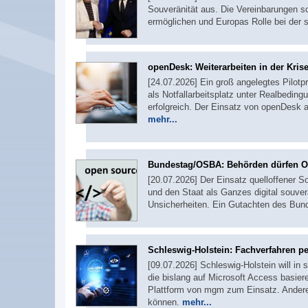
Souveränität aus. Die Vereinbarungen s
ermöglichen und Europas Rolle bei der s
openDesk: Weiterarbeiten in der Kris
[24.07.2026] Ein groß angelegtes Pilot
als Notfallarbeitsplatz unter Realbedin
erfolgreich. Der Einsatz von openDesk al
mehr...
Bundestag/OSBA: Behörden dürfen O
[20.07.2026] Der Einsatz quelloffener So
und den Staat als Ganzes digital souver
Unsicherheiten. Ein Gutachten des Bun
Schleswig-Holstein: Fachverfahren p
[09.07.2026] Schleswig-Holstein will in
die bislang auf Microsoft Access basi
Plattform von mgm zum Einsatz. Andere
können.
mehr...