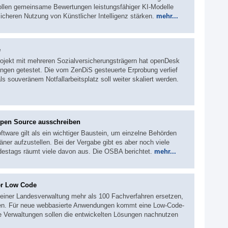
ollen gemeinsame Bewertungen leistungsfähiger KI-Modelle
icheren Nutzung von Künstlicher Intelligenz stärken.
mehr...
e
projekt mit mehreren Sozialversicherungsträgern hat openDesk
gungen getestet. Die vom ZenDiS gesteuerte Erprobung verlief
s souveränem Notfallarbeitsplatz soll weiter skaliert werden.
pen Source ausschreiben
ftware gilt als ein wichtiger Baustein, um einzelne Behörden
äner aufzustellen. Bei der Vergabe gibt es aber noch viele
destags räumt viele davon aus. Die OSBA berichtet.
mehr...
er Low Code
 seiner Landesverwaltung mehr als 100 Fachverfahren ersetzen,
eren. Für neue webbasierte Anwendungen kommt eine Low-Code-
 Verwaltungen sollen die entwickelten Lösungen nachnutzen