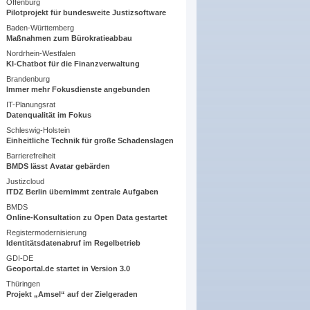
Offenburg
Pilotprojekt für bundesweite Justizsoftware
Baden-Württemberg
Maßnahmen zum Bürokratieabbau
Nordrhein-Westfalen
KI-Chatbot für die Finanzverwaltung
Brandenburg
Immer mehr Fokusdienste angebunden
IT-Planungsrat
Datenqualität im Fokus
Schleswig-Holstein
Einheitliche Technik für große Schadenslagen
Barrierefreiheit
BMDS lässt Avatar gebärden
Justizcloud
ITDZ Berlin übernimmt zentrale Aufgaben
BMDS
Online-Konsultation zu Open Data gestartet
Registermodernisierung
Identitätsdatenabruf im Regelbetrieb
GDI-DE
Geoportal.de startet in Version 3.0
Thüringen
Projekt „Amsel“ auf der Zielgeraden