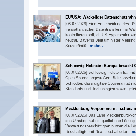
EU/USA: Wackeliger Datenschutzrah
[08.07.2026] Eine Entscheidung des US 
transatlantischer Datentransfers ins W
kontrollieren soll, ob US-Hyperscaler wi
neutral. Bayerns Digitalminister Mehrin
Souveränität.
mehr...
Schleswig-Holstein: Europa braucht
[07.07.2026] Schleswig-Holstein hat mi
Open Source angestoßen. Beim zweiten Tr
Schrödter, dass digitale Souveränität n
Standards und Technologien sowie getei
Mecklenburg-Vorpommern: Tschüs, Sh
[07.07.2026] Das Land Mecklenburg-Vorp
den Umstieg auf die quelloffene Lösung
Verwaltungsbeschäftigten nutzen die Lö
Beschäftigte mit Nextcloud arbeiten.
me