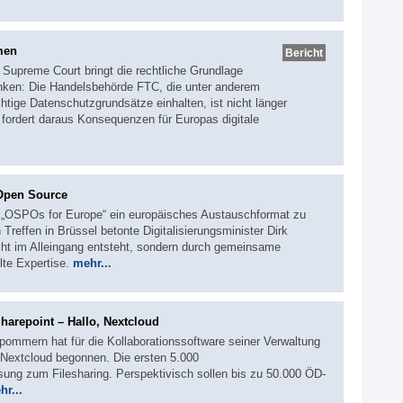
men
Bericht
Supreme Court bringt die rechtliche Grundlage
anken: Die Handelsbehörde FTC, die unter anderem
chtige Datenschutzgrundsätze einhalten, ist nicht länger
g fordert daraus Konsequenzen für Europas digitale
 Open Source
t „OSPOs for Europe“ ein europäisches Austauschformat zu
effen in Brüssel betonte Digitalisierungsminister Dirk
icht im Alleingang entsteht, sondern durch gemeinsame
lte Expertise.
mehr...
arepoint – Hallo, Nextcloud
ommern hat für die Kollaborationssoftware seiner Verwaltung
 Nextcloud begonnen. Die ersten 5.000
sung zum Filesharing. Perspektivisch sollen bis zu 50.000 ÖD-
hr...