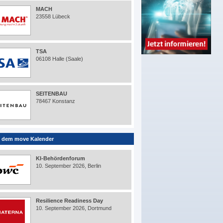
MACH
23558 Lübeck
TSA
06108 Halle (Saale)
SEITENBAU
78467 Konstanz
 dem move Kalender
KI-Behördenforum
10. September 2026, Berlin
Resilience Readiness Day
10. September 2026, Dortmund