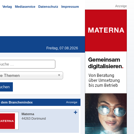
Anzeige
Verlag
Mediaservice
Datenschutz
Impressum
Freitag, 07.08.2026
he
lle Themen
 dem Branchenindex
Anzeige
Materna
44263 Dortmund