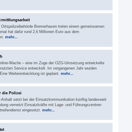
Ermittlungsarbeit
ie Ortspolizeibehörde Bremerhaven treten einem gemeinsamen
Senat hat dafür rund 2,6 Millionen Euro aus dem
en.
mehr...
ch
 Online-Wache – eine im Zuge der OZG-Umsetzung entwickelte
genutzten Service entwickelt. Im vergangenen Jahr wurden
 Eine Weiterentwicklung ist geplant.
mehr...
 die Polizei
-Anhalt setzt bei der Einsatzkommunikation künftig landesweit
dung vernetzt Einsatzkräfte mit Lage- und Führungszentren
treifendienst eingesetzt.
mehr...
tet