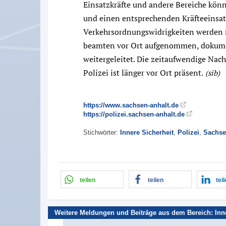
Einsatzkräfte und andere Bereiche kön
und einen entsprechenden Kräfteeinsatz
Verkehrsordnungswidrigkeiten werden 
beamten vor Ort aufgenommen, dokumen
weitergeleitet. Die zeitaufwendige Nacha
Polizei ist länger vor Ort präsent.
(sib)
https://www.sachsen-anhalt.de
https://polizei.sachsen-anhalt.de
Stichwörter:
Innere Sicherheit
,
Polizei
,
Sachse
teilen
teilen
tei
Weitere Meldungen und Beiträge aus dem Bereich:
Inn