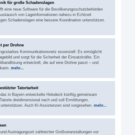
hnik für große Schadenslagen
fft eine neue Software für die Bevölkerungsschutzbehörden
ustausch von Lageinformationen nahezu in Echtzeit
higen Schadenslagen eine bessere Koordination unterstützen.
t per Drohne
istungsstarkes Kommunikationsnetz essenziell: Es ermöglicht
Lagebild und sorgt für die Sicherheit der Einsatzkräfte. Ein
tbandlösung entwickelt, die auf eine Drohne passt – und
 kann.
mehr...
stützter Tatortarbeit
 das in Bayern entwickelte Holodeck künftig gemeinsam
Tatorte dreidimensional nach und soll Ermittlungen,
unterstützen. Auch KI-Assistenzen sind vorgesehen.
mehr...
ssen
t und Austragungsort zahlreicher Großveranstaltungen vor