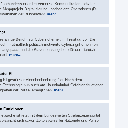
Jahrhunderts erfordert vernetzte Kommunikation, präzise
 Megaprojekt Digitalisierung Landbasierte Operationen (D-
ftsvorhaben der Bundeswehr.
mehr...
2025
iesjährige Bericht zur Cybersicherheit im Freistaat vor. Die
och, mutmaßlich politisch motivierte Cyberangriffe nehmen
angepasst und die Präventionsangebote für den Bereich
ckelt.
mehr...
rter KI
ng KI-gestützter Videobeobachtung fort: Nach dem
die Technologie nun auch am Hauptbahnhof Gefahrensituationen
ngreifen der Polizei ermöglichen.
mehr...
en Funktionen
netwache ist jetzt mit dem bundesweiten Strafanzeigenportal
rspricht sich davon Zeitersparnis für Nutzende und Polizei.