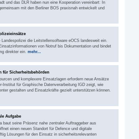
adt und das DLR haben nun eine Kooperation vereinbart: In
 gemeinsam mit den Berliner BOS praxisnah entwickelt und
olizeieinsätze
e Landespolizei die Leitstellensoftware eOCS landesweit ein.
insatzinformationen von Notruf bis Dokumentation und bindet
g direkter ein.
mehr...
n für Sicherheitsbehörden
sourcen und komplexere Einsatzlagen erfordern neue Ansätze
r-Institut für Graphische Datenverarbeitung IGD zeigt, wie
ienter gestalten und Einsatzkräfte gezielt unterstützen können.
ale Aufgabe
baut seine Präsenz nahe zentraler Auftraggeber aus
fnet einen neuen Standort für Defence und digitale
ftig Lösungen für den Einsatz in sicherheitsrelevanten