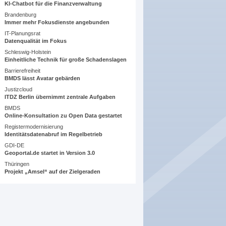
KI-Chatbot für die Finanzverwaltung
Brandenburg
Immer mehr Fokusdienste angebunden
IT-Planungsrat
Datenqualität im Fokus
Schleswig-Holstein
Einheitliche Technik für große Schadenslagen
Barrierefreiheit
BMDS lässt Avatar gebärden
Justizcloud
ITDZ Berlin übernimmt zentrale Aufgaben
BMDS
Online-Konsultation zu Open Data gestartet
Registermodernisierung
Identitätsdatenabruf im Regelbetrieb
GDI-DE
Geoportal.de startet in Version 3.0
Thüringen
Projekt „Amsel“ auf der Zielgeraden