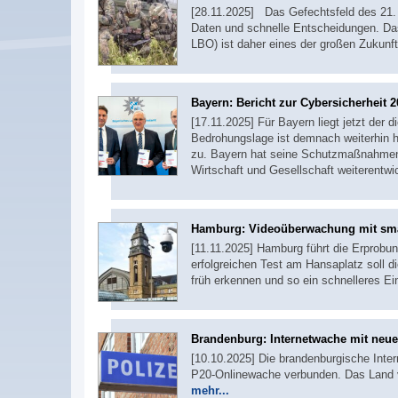
[28.11.2025] Das Gefechtsfeld des 21. 
Daten und schnelle Entscheidungen. Das
LBO) ist daher eines der großen Zukun
Bayern: Bericht zur Cybersicherheit 
[17.11.2025] Für Bayern liegt jetzt der d
Bedrohungslage ist demnach weiterhin h
zu. Bayern hat seine Schutzmaßnahmen 
Wirtschaft und Gesellschaft weiterentwi
Hamburg: Videoüberwachung mit sma
[11.11.2025] Hamburg führt die Erprobu
erfolgreichen Test am Hansaplatz soll 
früh erkennen und so ein schnelleres Ei
Brandenburg: Internetwache mit neu
[10.10.2025] Die brandenburgische Inter
P20-Onlinewache verbunden. Das Land ve
mehr...