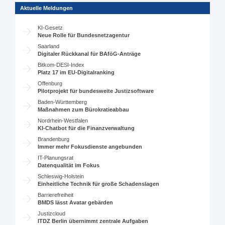
Aktuelle Meldungen
KI-Gesetz
Neue Rolle für Bundesnetzagentur
Saarland
Digitaler Rückkanal für BAföG-Anträge
Bitkom-DESI-Index
Platz 17 im EU-Digitalranking
Offenburg
Pilotprojekt für bundesweite Justizsoftware
Baden-Württemberg
Maßnahmen zum Bürokratieabbau
Nordrhein-Westfalen
KI-Chatbot für die Finanzverwaltung
Brandenburg
Immer mehr Fokusdienste angebunden
IT-Planungsrat
Datenqualität im Fokus
Schleswig-Holstein
Einheitliche Technik für große Schadenslagen
Barrierefreiheit
BMDS lässt Avatar gebärden
Justizcloud
ITDZ Berlin übernimmt zentrale Aufgaben