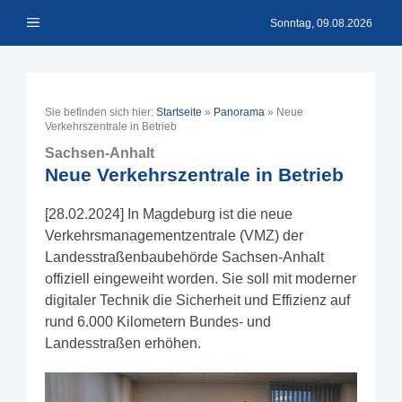
Zum
Menü
Inhalt
Sonntag, 09.08.2026
springen
Sie befinden sich hier:
Startseite
»
Panorama
»
Neue
Verkehrszentrale in Betrieb
Sachsen-Anhalt
Neue Verkehrszentrale in Betrieb
[28.02.2024] In Magdeburg ist die neue
Verkehrsmanagementzentrale (VMZ) der
Landesstraßenbaubehörde Sachsen-Anhalt
offiziell eingeweiht worden. Sie soll mit moderner
digitaler Technik die Sicherheit und Effizienz auf
rund 6.000 Kilometern Bundes- und
Landesstraßen erhöhen.