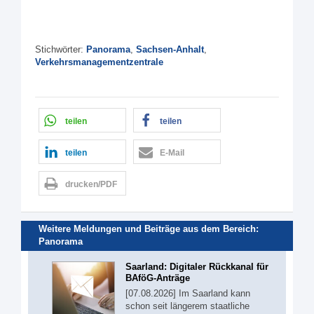
Stichwörter:
Panorama
,
Sachsen-Anhalt
,
Verkehrsmanagementzentrale
teilen
teilen
teilen
E-Mail
drucken/PDF
Weitere Meldungen und Beiträge aus dem Bereich:
Panorama
Saarland: Digitaler Rückkanal für
BAföG-Anträge
[07.08.2026] Im Saarland kann
schon seit längerem staatliche