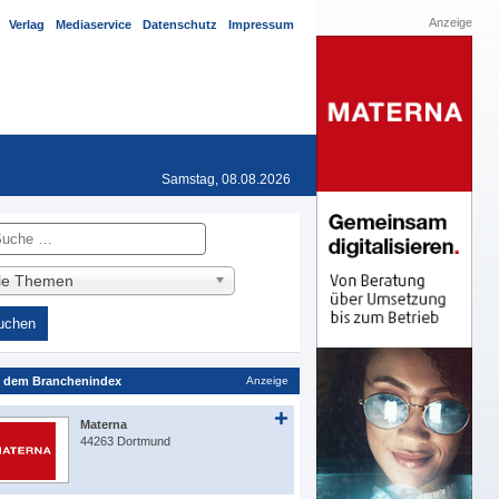
Anzeige
Verlag
Mediaservice
Datenschutz
Impressum
Samstag, 08.08.2026
he
lle Themen
 dem Branchenindex
Anzeige
Materna
44263 Dortmund