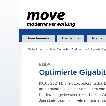
Zum
Inhalt
springen
Branchenindex
Themen
Service
Sie befinden sich hier:
Startseite
»
Breitband
»
Optimierte Gig
BMDV
Optimierte Gigabi
[06.05.2024] Die Gigabitförderung des
am Verfahren sollen es Kommunen erlaub
Förderanträge besser einzuschätzen. Ab s
Juni startet zudem ein Pilotprogramm 