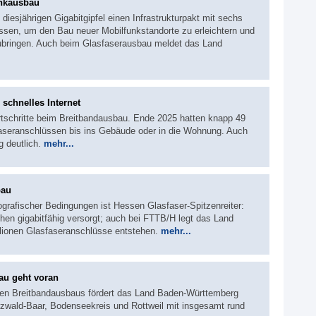
unkausbau
iesjährigen Gigabitgipfel einen Infrastrukturpakt mit sechs
ossen, um den Bau neuer Mobilfunkstandorte zu erleichtern und
ubringen. Auch beim Glasfaserausbau meldet das Land
 schnelles Internet
tschritte beim Breitbandausbau. Ende 2025 hatten knapp 49
aseranschlüssen bis ins Gebäude oder in die Wohnung. Auch
g deutlich.
mehr...
bau
ografischer Bedingungen ist Hessen Glasfaser-Spitzenreiter:
hen gigabitfähig versorgt; auch bei FTTB/H legt das Land
illionen Glasfaseranschlüsse entstehen.
mehr...
au geht voran
n Breitbandausbaus fördert das Land Baden-Württemberg
rzwald-Baar, Bodenseekreis und Rottweil mit insgesamt rund