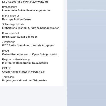
KI-Chatbot für die Finanzverwaltung
Brandenburg
Immer mehr Fokusdienste angebunden
IT-Planungsrat
Datenqualität im Fokus
Schleswig-Holstein
Einheitliche Technik für große Schadenslagen
Barrierefreiheit
BMDS lässt Avatar gebärden
Justizcloud
ITDZ Berlin übernimmt zentrale Aufgaben
BMDS
Online-Konsultation zu Open Data gestartet
Registermodernisierung
Identitätsdatenabruf im Regelbetrieb
GDI-DE
Geoportal.de startet in Version 3.0
Thüringen
Projekt „Amsel“ auf der Zielgeraden