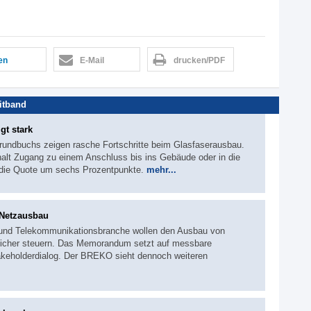
len
E-Mail
drucken/PDF
itband
gt stark
rundbuchs zeigen rasche Fortschritte beim Glasfaserausbau.
halt Zugang zu einem Anschluss bis ins Gebäude oder in die
die Quote um sechs Prozentpunkte.
mehr...
 Netzausbau
und Telekommunikationsbranche wollen den Ausbau von
dlicher steuern. Das Memorandum setzt auf messbare
akeholderdialog. Der BREKO sieht dennoch weiteren