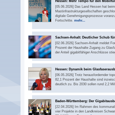
Hessen: Mehr Tempo für den Mobilf
[05.06.2026] Das Land Hessen hat beim d
Mastinfrastrukturgesellschaften geschl
digitale Genehmigungsprozesse voranz
Fortschritte.
mehr...
Sachsen-Anhalt: Deutlicher Schub für
[02.06.2026] Sachsen-Anhalt meldet For
Prozent der Haushalte Zugang zu Glasf
der Anteil gigabitfähiger Anschlüsse stie
Hessen: Dynamik beim Glasfaseraus
[06.05.2026] Trotz herausfordernder top
82,1 Prozent der Haushalte sind inzwisc
deutlich zu. Bis 2030 sollen rund 2,2 M
Baden-Württemberg: Der Gigabitausb
[22.04.2026] Im Rahmen des kommunale
vier Projekte in den Landkreisen Schwa