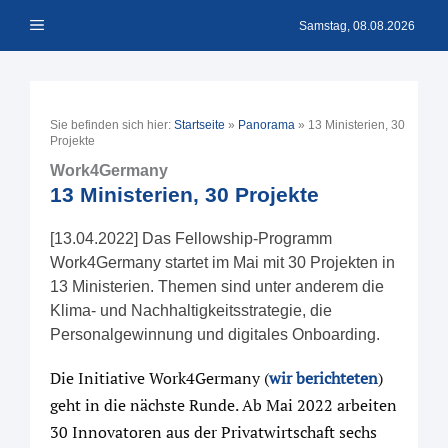
Zum
Menü
Inhalt
Samstag, 08.08.2026
springen
Sie befinden sich hier:
Startseite
»
Panorama
»
13 Ministerien, 30
Projekte
Work4Germany
13 Ministerien, 30 Projekte
[13.04.2022] Das Fellowship-Programm
Work4Germany startet im Mai mit 30 Projekten in
13 Ministerien. Themen sind unter anderem die
Klima- und Nachhaltigkeitsstrategie, die
Personalgewinnung und digitales Onboarding.
Die Initiative Work4Germany (
wir berichteten
)
geht in die nächste Runde. Ab Mai 2022 arbeiten
30 Innovatoren aus der Privatwirtschaft sechs