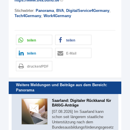
https://www.bva.bund.de
Stichwörter:
Panorama
,
BVA
,
DigitalService4Germany
,
Tech4Germany
,
Work4Germany
teilen
teilen
teilen
E-Mail
drucken/PDF
Weitere Meldungen und Beiträge aus dem Bereich:
Panorama
Saarland: Digitaler Rückkanal für
BAföG-Anträge
[07.08.2026] Im Saarland kann
schon seit längerem staatliche
Unterstützung nach dem
Bundesausbildungsförderungsgesetz