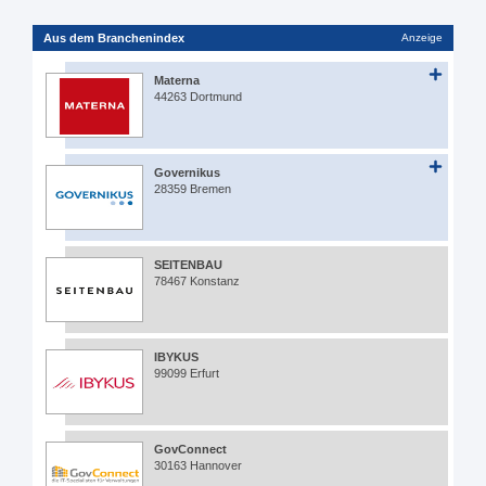
Aus dem Branchenindex
Anzeige
Materna
44263 Dortmund
Governikus
28359 Bremen
SEITENBAU
78467 Konstanz
IBYKUS
99099 Erfurt
GovConnect
30163 Hannover