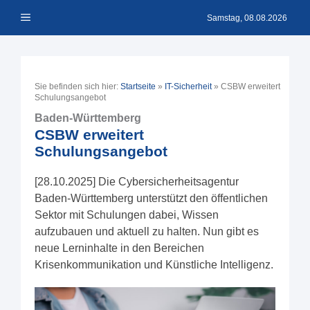
Zum
Menü
Inhalt
Samstag, 08.08.2026
springen
Sie befinden sich hier:
Startseite
»
IT-Sicherheit
»
CSBW erweitert
Schulungsangebot
Baden-Württemberg
CSBW erweitert
Schulungsangebot
[28.10.2025] Die Cybersicherheitsagentur
Baden-Württemberg unterstützt den öffentlichen
Sektor mit Schulungen dabei, Wissen
aufzubauen und aktuell zu halten. Nun gibt es
neue Lerninhalte in den Bereichen
Krisenkommunikation und Künstliche Intelligenz.