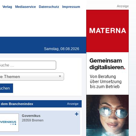
Anzeige
Verlag
Mediaservice
Datenschutz
Impressum
Samstag, 08.08.2026
he
lle Themen
 dem Branchenindex
Anzeige
Governikus
28359 Bremen