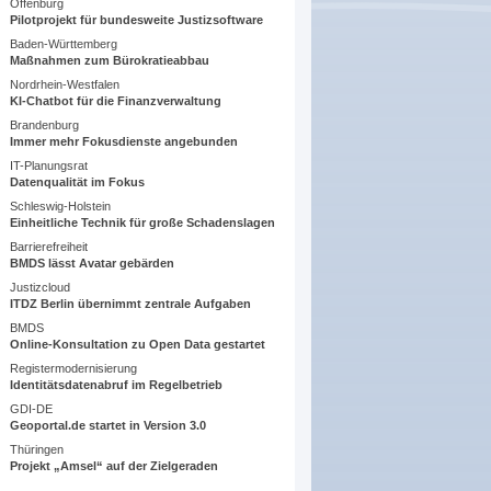
Offenburg
Pilotprojekt für bundesweite Justizsoftware
Baden-Württemberg
Maßnahmen zum Bürokratieabbau
Nordrhein-Westfalen
KI-Chatbot für die Finanzverwaltung
Brandenburg
Immer mehr Fokusdienste angebunden
IT-Planungsrat
Datenqualität im Fokus
Schleswig-Holstein
Einheitliche Technik für große Schadenslagen
Barrierefreiheit
BMDS lässt Avatar gebärden
Justizcloud
ITDZ Berlin übernimmt zentrale Aufgaben
BMDS
Online-Konsultation zu Open Data gestartet
Registermodernisierung
Identitätsdatenabruf im Regelbetrieb
GDI-DE
Geoportal.de startet in Version 3.0
Thüringen
Projekt „Amsel“ auf der Zielgeraden