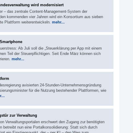
undesverwaltung wird modernisiert
der – das zentrale Content-Management-System der
 den kommenden vier Jahren wird ein Konsortium aus sieben
te Plattform weiterentwickeln.
mehr...
s Smartphone
erstress: Ab Juli soll die „Steuerklärung per App mit einem
inen Teil der Steuerpflichtigen. Seit Ende März können sich
rieren.
mehr...
tform
ndesregierung avisierten 24‑Stunden‑Unternehmensgründung
isierungsminister für die Nutzung bestehender Plattformen, wie
...
gstür zur Verwaltung
von Verwaltungsportalen erschwert den Zugang zur benötigten
 betreibt nun eine Portalkonsolidierung: Statt sich durch
nügt ein Einstiegspunkt, der – per KI – den Weg zum