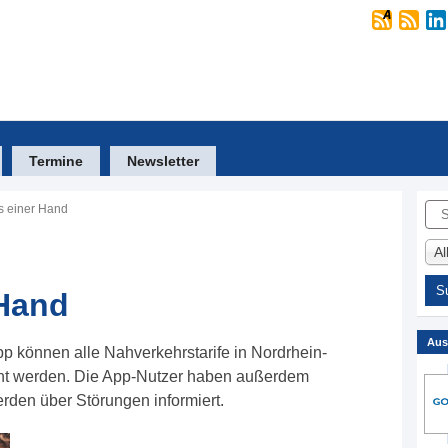
Termine
Newsletter
Suc
s einer Hand
A
 Hand
Aus
pp können alle Nahverkehrstarife in Nordrhein-
cht werden. Die App-Nutzer haben außerdem
erden über Störungen informiert.