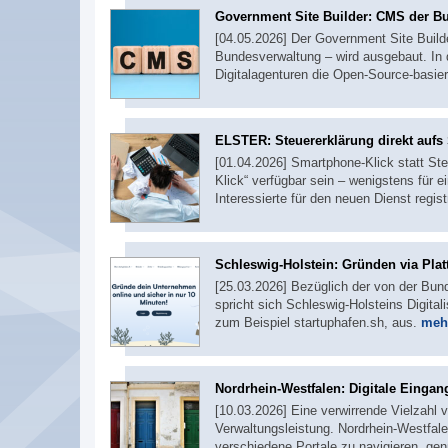
Government Site Builder: CMS der B
[04.05.2026] Der Government Site Buil
Bundesverwaltung – wird ausgebaut. In
Digitalagenturen die Open-Source-basier
ELSTER: Steuererklärung direkt auf
[01.04.2026] Smartphone-Klick statt Steu
Klick“ verfügbar sein – wenigstens für e
Interessierte für den neuen Dienst regist
Schleswig-Holstein: Gründen via Plat
[25.03.2026] Bezüglich der von der Bu
spricht sich Schleswig-Holsteins Digital
zum Beispiel startuphafen.sh, aus.
mehr
Nordrhein-Westfalen: Digitale Eingan
[10.03.2026] Eine verwirrende Vielzahl 
Verwaltungsleistung. Nordrhein-Westfalen
verschiedene Portale zu navigieren, ge