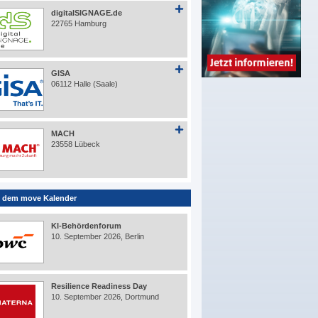
digitalSIGNAGE.de
22765 Hamburg
GISA
06112 Halle (Saale)
MACH
23558 Lübeck
 dem move Kalender
KI-Behördenforum
10. September 2026, Berlin
Resilience Readiness Day
10. September 2026, Dortmund