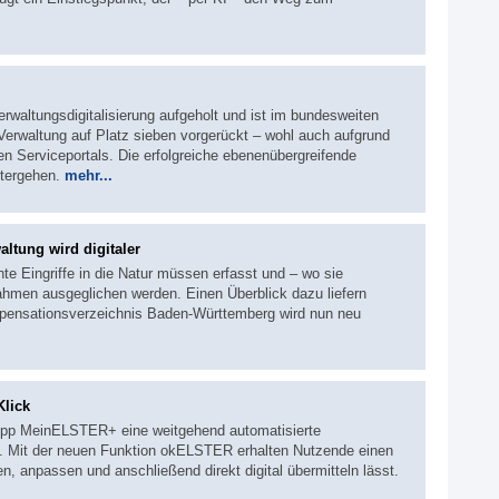
erwaltungsdigitalisierung aufgeholt und ist im bundesweiten
Verwaltung auf Platz sieben vorgerückt – wohl auch aufgrund
 Serviceportals. Die erfolgreiche ebenenübergreifende
itergehen.
mehr...
ltung wird digitaler
te Eingriffe in die Natur müssen erfasst und – wo sie
hmen ausgeglichen werden. Einen Überblick dazu liefern
ensationsverzeichnis Baden-Württemberg wird nun neu
Klick
App MeinELSTER+ eine weitgehend automatisierte
. Mit der neuen Funktion okELSTER erhalten Nutzende einen
en, anpassen und anschließend direkt digital übermitteln lässt.