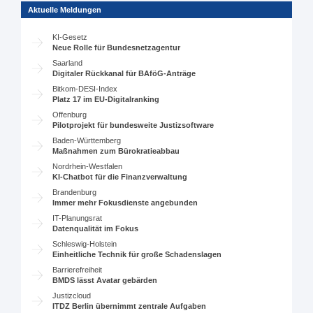
Aktuelle Meldungen
KI-Gesetz
Neue Rolle für Bundesnetzagentur
Saarland
Digitaler Rückkanal für BAföG-Anträge
Bitkom-DESI-Index
Platz 17 im EU-Digitalranking
Offenburg
Pilotprojekt für bundesweite Justizsoftware
Baden-Württemberg
Maßnahmen zum Bürokratieabbau
Nordrhein-Westfalen
KI-Chatbot für die Finanzverwaltung
Brandenburg
Immer mehr Fokusdienste angebunden
IT-Planungsrat
Datenqualität im Fokus
Schleswig-Holstein
Einheitliche Technik für große Schadenslagen
Barrierefreiheit
BMDS lässt Avatar gebärden
Justizcloud
ITDZ Berlin übernimmt zentrale Aufgaben