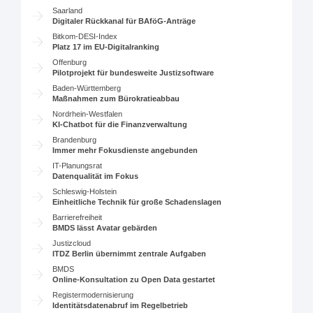
Saarland
Digitaler Rückkanal für BAföG-Anträge
Bitkom-DESI-Index
Platz 17 im EU-Digitalranking
Offenburg
Pilotprojekt für bundesweite Justizsoftware
Baden-Württemberg
Maßnahmen zum Bürokratieabbau
Nordrhein-Westfalen
KI-Chatbot für die Finanzverwaltung
Brandenburg
Immer mehr Fokusdienste angebunden
IT-Planungsrat
Datenqualität im Fokus
Schleswig-Holstein
Einheitliche Technik für große Schadenslagen
Barrierefreiheit
BMDS lässt Avatar gebärden
Justizcloud
ITDZ Berlin übernimmt zentrale Aufgaben
BMDS
Online-Konsultation zu Open Data gestartet
Registermodernisierung
Identitätsdatenabruf im Regelbetrieb