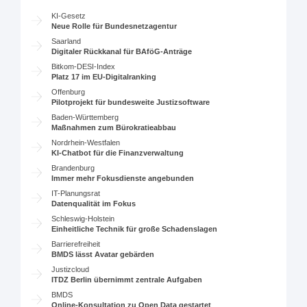
KI-Gesetz
Neue Rolle für Bundesnetzagentur
Saarland
Digitaler Rückkanal für BAföG-Anträge
Bitkom-DESI-Index
Platz 17 im EU-Digitalranking
Offenburg
Pilotprojekt für bundesweite Justizsoftware
Baden-Württemberg
Maßnahmen zum Bürokratieabbau
Nordrhein-Westfalen
KI-Chatbot für die Finanzverwaltung
Brandenburg
Immer mehr Fokusdienste angebunden
IT-Planungsrat
Datenqualität im Fokus
Schleswig-Holstein
Einheitliche Technik für große Schadenslagen
Barrierefreiheit
BMDS lässt Avatar gebärden
Justizcloud
ITDZ Berlin übernimmt zentrale Aufgaben
BMDS
Online-Konsultation zu Open Data gestartet