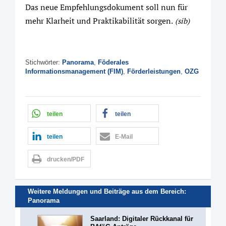
Das neue Empfehlungsdokument soll nun für
mehr Klarheit und Praktikabilität sorgen.
(sib)
Stichwörter:
Panorama
,
Föderales
Informationsmanagement (FIM)
,
Förderleistungen
,
OZG
teilen
teilen
teilen
E-Mail
drucken/PDF
Weitere Meldungen und Beiträge aus dem Bereich:
Panorama
Saarland: Digitaler Rückkanal für