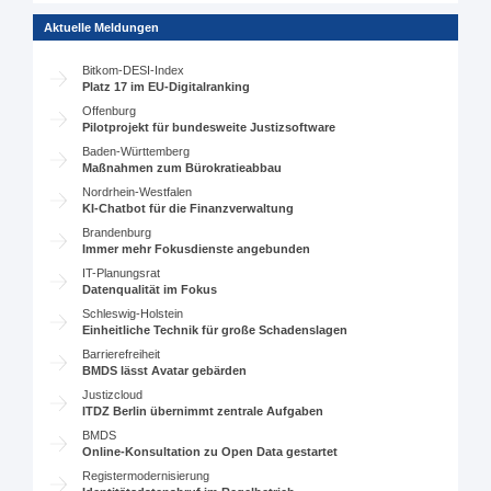
Aktuelle Meldungen
Bitkom-DESI-Index
Platz 17 im EU-Digitalranking
Offenburg
Pilotprojekt für bundesweite Justizsoftware
Baden-Württemberg
Maßnahmen zum Bürokratieabbau
Nordrhein-Westfalen
KI-Chatbot für die Finanzverwaltung
Brandenburg
Immer mehr Fokusdienste angebunden
IT-Planungsrat
Datenqualität im Fokus
Schleswig-Holstein
Einheitliche Technik für große Schadenslagen
Barrierefreiheit
BMDS lässt Avatar gebärden
Justizcloud
ITDZ Berlin übernimmt zentrale Aufgaben
BMDS
Online-Konsultation zu Open Data gestartet
Registermodernisierung