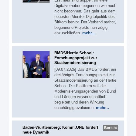
Erstmals sind doppelt so viele
Digitalvorhaben begonnen wie noch
nicht begonnen. Das geht aus dem
neuesten Monitor Digitalpolitik des
Bitkom hervor. Der Verband mahnt,
begonnene Projekte nun zügig
abzuschließen.
mehr...
BMDS/Hertie School:
Forschungsprojekt zur
Staatsmodernisierung
[09.07.2026] Das BMDS fördert ein
dreijähriges Forschungsprojekt zur
Staatsmodernisierung an der Hertie
School. Die Plattform soll die
Modernisierungsagenden von Bund
und Ländern wissenschaftlich
begleiten und deren Wirkung
unabhängig evaluieren.
mehr...
Baden-Württemberg: Komm.ONE fordert
Bericht
neue Dynamik