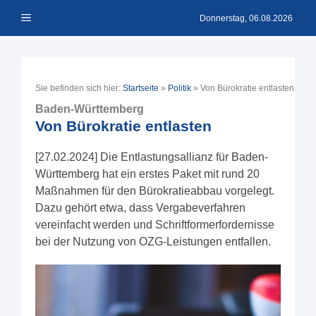
Zum
Menü
Inhalt
Donnerstag, 06.08.2026
springen
Sie befinden sich hier:
Startseite
»
Politik
»
Von Bürokratie entlasten
Baden-Württemberg
Von Bürokratie entlasten
[27.02.2024] Die Entlastungsallianz für Baden-
Württemberg hat ein erstes Paket mit rund 20
Maßnahmen für den Bürokratieabbau vorgelegt.
Dazu gehört etwa, dass Vergabeverfahren
vereinfacht werden und Schriftformerfordernisse
bei der Nutzung von OZG-Leistungen entfallen.