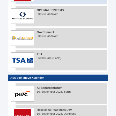
OPTIMAL SYSTEMS
30163 Hannover
GovConnect
30163 Hannover
TSA
06108 Halle (Saale)
Aus dem move Kalender
KI-Behördenforum
10. September 2026, Berlin
Resilience Readiness Day
10. September 2026, Dortmund