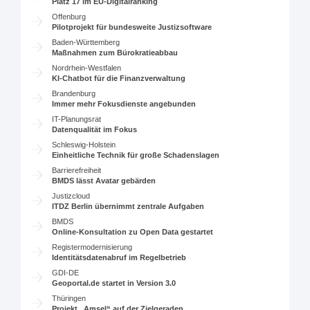
Platz 17 im EU-Digitalranking
Offenburg
Pilotprojekt für bundesweite Justizsoftware
Baden-Württemberg
Maßnahmen zum Bürokratieabbau
Nordrhein-Westfalen
KI-Chatbot für die Finanzverwaltung
Brandenburg
Immer mehr Fokusdienste angebunden
IT-Planungsrat
Datenqualität im Fokus
Schleswig-Holstein
Einheitliche Technik für große Schadenslagen
Barrierefreiheit
BMDS lässt Avatar gebärden
Justizcloud
ITDZ Berlin übernimmt zentrale Aufgaben
BMDS
Online-Konsultation zu Open Data gestartet
Registermodernisierung
Identitätsdatenabruf im Regelbetrieb
GDI-DE
Geoportal.de startet in Version 3.0
Thüringen
Projekt „Amsel“ auf der Zielgeraden