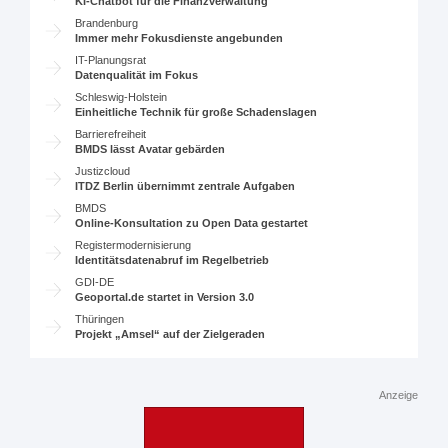
KI-Chatbot für die Finanzverwaltung
Brandenburg
Immer mehr Fokusdienste angebunden
IT-Planungsrat
Datenqualität im Fokus
Schleswig-Holstein
Einheitliche Technik für große Schadenslagen
Barrierefreiheit
BMDS lässt Avatar gebärden
Justizcloud
ITDZ Berlin übernimmt zentrale Aufgaben
BMDS
Online-Konsultation zu Open Data gestartet
Registermodernisierung
Identitätsdatenabruf im Regelbetrieb
GDI-DE
Geoportal.de startet in Version 3.0
Thüringen
Projekt „Amsel“ auf der Zielgeraden
Anzeige