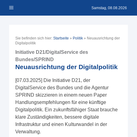
Zum
Menü
Inhalt
Samstag, 08.08.2026
springen
Sie befinden sich hier:
Startseite
»
Politik
»
Neuausrichtung der
Digitalpolitik
Initiative D21/DigitalService des
Bundes/SPRIND
Neuausrichtung der Digitalpolitik
[07.03.2025] Die Initiative D21, der
DigitalService des Bundes und die Agentur
SPRIND skizzieren in einem neuen Paper
Handlungsempfehlungen für eine künftige
Digitalpolitik. Ein zukunftsfähiger Staat brauche
klare Zuständigkeiten, bessere digitale
Infrastruktur und einen Kulturwandel in der
Verwaltung.