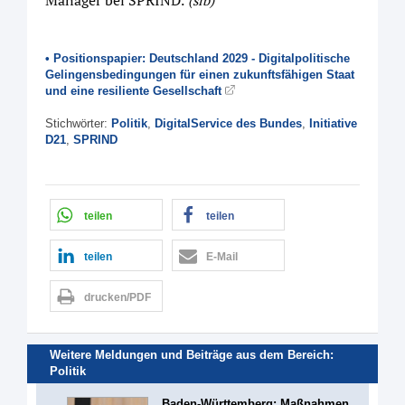
Manager bei SPRIND.
(sib)
• Positionspapier: Deutschland 2029 - Digitalpolitische
Gelingensbedingungen für einen zukunftsfähigen Staat
und eine resiliente Gesellschaft
Stichwörter:
Politik
,
DigitalService des Bundes
,
Initiative
D21
,
SPRIND
teilen
teilen
teilen
E-Mail
drucken/PDF
Weitere Meldungen und Beiträge aus dem Bereich:
Politik
Baden-Württemberg: Maßnahmen